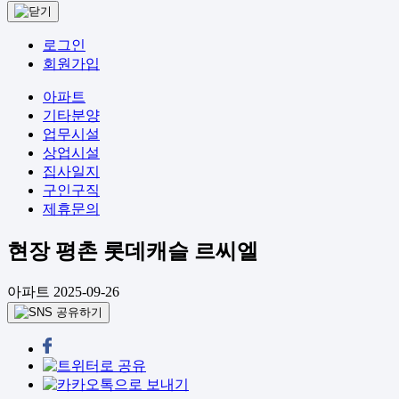
로그인
회원가입
아파트
기타분양
업무시설
상업시설
집사일지
구인구직
제휴문의
현장
평촌 롯데캐슬 르씨엘
아파트
2025-09-26