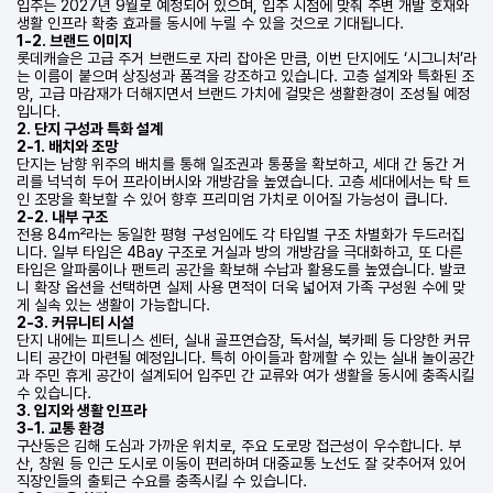
입주는 2027년 9월로 예정되어 있으며, 입주 시점에 맞춰 주변 개발 호재와
생활 인프라 확충 효과를 동시에 누릴 수 있을 것으로 기대됩니다.
1-2. 브랜드 이미지
롯데캐슬은 고급 주거 브랜드로 자리 잡아온 만큼, 이번 단지에도 ‘시그니처’라
는 이름이 붙으며 상징성과 품격을 강조하고 있습니다. 고층 설계와 특화된 조
망, 고급 마감재가 더해지면서 브랜드 가치에 걸맞은 생활환경이 조성될 예정
입니다.
2. 단지 구성과 특화 설계
2-1. 배치와 조망
단지는 남향 위주의 배치를 통해 일조권과 통풍을 확보하고, 세대 간 동간 거
리를 넉넉히 두어 프라이버시와 개방감을 높였습니다. 고층 세대에서는 탁 트
인 조망을 확보할 수 있어 향후 프리미엄 가치로 이어질 가능성이 큽니다.
2-2. 내부 구조
전용 84㎡라는 동일한 평형 구성임에도 각 타입별 구조 차별화가 두드러집
니다. 일부 타입은 4Bay 구조로 거실과 방의 개방감을 극대화하고, 또 다른
타입은 알파룸이나 팬트리 공간을 확보해 수납과 활용도를 높였습니다. 발코
니 확장 옵션을 선택하면 실제 사용 면적이 더욱 넓어져 가족 구성원 수에 맞
게 실속 있는 생활이 가능합니다.
2-3. 커뮤니티 시설
단지 내에는 피트니스 센터, 실내 골프연습장, 독서실, 북카페 등 다양한 커뮤
니티 공간이 마련될 예정입니다. 특히 아이들과 함께할 수 있는 실내 놀이공간
과 주민 휴게 공간이 설계되어 입주민 간 교류와 여가 생활을 동시에 충족시킬
수 있습니다.
3. 입지와 생활 인프라
3-1. 교통 환경
구산동은 김해 도심과 가까운 위치로, 주요 도로망 접근성이 우수합니다. 부
산, 창원 등 인근 도시로 이동이 편리하며 대중교통 노선도 잘 갖추어져 있어
직장인들의 출퇴근 수요를 충족시킬 수 있습니다.